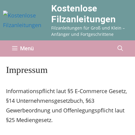
Zum
Kostenlose
Inhalt
Filzanleitungen
springen
Filzanleitungen für Groß und Klein –
Anfänger und Fortgeschrittene
Menü
Impressum
Informationspflicht laut §5 E-Commerce Gesetz,
§14 Unternehmensgesetzbuch, §63
Gewerbeordnung und Offenlegungspflicht laut
§25 Mediengesetz.